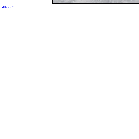
jAlbum 9